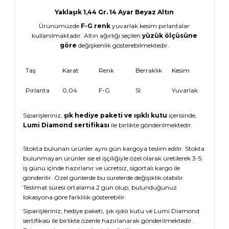
Yaklaşık 1,44 Gr. 14 Ayar Beyaz Altın
Ürünümüzde
F-G renk
yuvarlak kesim pırlantalar
kullanılmaktadır. Altın ağırlığı seçilen
yüzük ölçüsüne
göre
değişkenlik gösterebilmektedir.
Taş
Karat
Renk
Berraklık
Kesim
Pırlanta
0,04
F-G
SI
Yuvarlak
Siparişleriniz,
şık hediye paketi ve ışıklı kutu
içerisinde,
Lumi Diamond sertifikası
ile birlikte gönderilmektedir.
Stokta bulunan ürünler aynı gün kargoya teslim edilir. Stokta
bulunmayan ürünler ise el işçiliğiyle özel olarak üretilerek 3-5
iş günü içinde hazırlanır ve ücretsiz, sigortalı kargo ile
gönderilir. Özel günlerde bu sürelerde değişiklik olabilir.
Teslimat süresi ortalama 2 gün olup, bulunduğunuz
lokasyona göre farklılık gösterebilir.
Siparişleriniz; hediye paketi, şık ışıklı kutu ve Lumi Diamond
sertifikası ile birlikte özenle hazırlanarak gönderilmektedir.