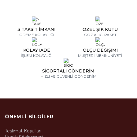
3 TAKSİT İMKANI
ÖZEL ŞIK KUTU
ÖDEME KOLAYLIĞI
GÖZ ALICI PAKET
KOLAY İADE
ÖLÇÜ DEĞİŞİMİ
İŞLEM KOLAYLIĞI
MÜŞTERİ MEMNUNİYETİ
SİGORTALI GÖNDERİM
HIZLI VE GÜVENLİ GÖNDERİM
ÖNEMLI BILGILER
Teslimat Koşulları