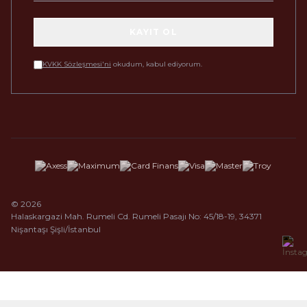
KAYIT OL
KVKK Sözleşmesi'ni
okudum, kabul ediyorum.
© 2026
Halaskargazi Mah. Rumeli Cd. Rumeli Pasajı No: 45/18-19, 34371
Nişantaşı Şişli/İstanbul