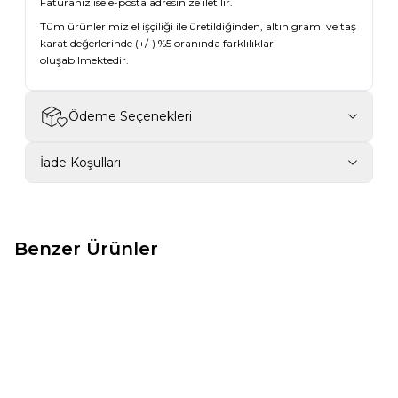
Faturanız ise e-posta adresinize iletilir.
Tüm ürünlerimiz el işçiliği ile üretildiğinden, altın gramı ve taş
karat değerlerinde (+/-) %5 oranında farklılıklar
oluşabilmektedir.
Ödeme Seçenekleri
İade Koşulları
Benzer Ürünler
New ✨
New ✨
-14%
-13%
0,79 Karat Tasarım Yarımtur
0,84 Karat Oval Pırlanta
Pırlanta Yüzük
Vintage Tasarım Yüzük
72.282,73
₺
83.582,86
₺
100.461,55
₺
116.100,56
₺