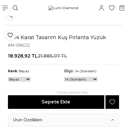
Paylaş
0,04 Karat Tasarım Kuş Pırlanta Yüzük
Favoriye Ekle
#M-RNG12
18.928,92
TL
21.885,07
TL
Renk:
Beyaz
Ölçü :
14 (Standart)
Yüzük içerisine Yazı
Sepete Ekle
Ürün Özellikleri