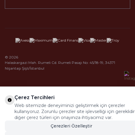
© 2026
Halaskargazi Mah. Rumeli Cd. Rumeli Pasajı No: 45/18-19, 34371
Nişantaşı Şişli/İstanbul
Çerez Tercihleri
Web sitemizde deneyiminizi geliştirmek için çerezler
kullanıyoruz. Zorunlu çerezler site işlevselliği için gereklidir
diğer çerez türleri için onayınıza ihtiyacımız var.
Çerezleri Özelleştir