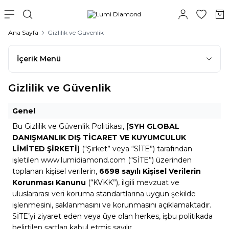
Ana Sayfa
Gizlilik ve Güvenlik
İçerik Menü
Gizlilik ve Güvenlik
Genel
Bu Gizlilik ve Güvenlik Politikası, [
SYH GLOBAL
DANIŞMANLIK DIŞ TİCARET VE KUYUMCULUK
LİMİTED ŞİRKETİ
] (“Şirket” veya “SİTE”) tarafından
işletilen
www.lumidiamond.com
(“SİTE”) üzerinden
toplanan kişisel verilerin,
6698 sayılı Kişisel Verilerin
Korunması Kanunu
(“KVKK”), ilgili mevzuat ve
uluslararası veri koruma standartlarına uygun şekilde
işlenmesini, saklanmasını ve korunmasını açıklamaktadır.
SİTE’yi ziyaret eden veya üye olan herkes, işbu politikada
belirtilen şartları kabul etmiş sayılır.