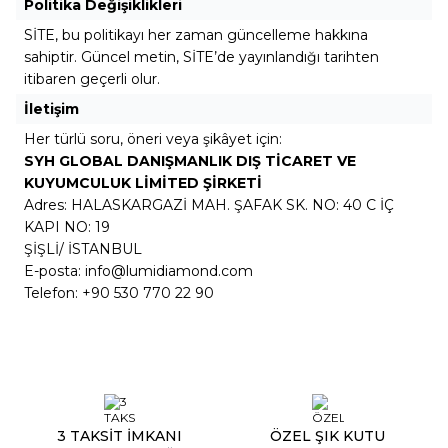
Politika Değişiklikleri
SİTE, bu politikayı her zaman güncelleme hakkına
sahiptir. Güncel metin, SİTE’de yayınlandığı tarihten
itibaren geçerli olur.
İletişim
Her türlü soru, öneri veya şikâyet için:
SYH GLOBAL DANIŞMANLIK DIŞ TİCARET VE
KUYUMCULUK LİMİTED ŞİRKETİ
Adres: HALASKARGAZİ MAH. ŞAFAK SK. NO: 40 C İÇ
KAPI NO: 19
ŞİŞLİ/ İSTANBUL
E-posta:
info@lumidiamond.com
Telefon: +90
530 770 22 90
3 TAKSİT İMKANI
ÖZEL ŞIK KUTU