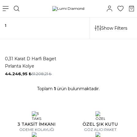
1
Show Filters
-14%
0,31 Karat D Harfi Baget
Pırlanta Kolye
44.246,95
₺
51.208,21
₺
Toplam
1
ürün bulunmaktadır.
3 TAKSİT İMKANI
ÖZEL ŞIK KUTU
ÖDEME KOLAYLIĞI
GÖZ ALICI PAKET