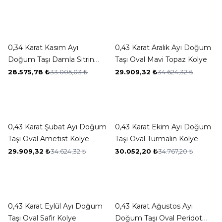
New ✨
New ✨
-13%
-14%
0,34 Karat Kasım Ayı
0,43 Karat Aralık Ayı Doğum
Doğum Taşı Damla Sitrin
Taşı Oval Mavi Topaz Kolye
Kolye
28.575,78
₺
33.005,03
₺
29.909,32
₺
34.624,32
₺
New ✨
New ✨
-14%
-14%
0,43 Karat Şubat Ayı Doğum
0,43 Karat Ekim Ayı Doğum
Taşı Oval Ametist Kolye
Taşı Oval Turmalin Kolye
29.909,32
₺
34.624,32
₺
30.052,20
₺
34.767,20
₺
New ✨
New ✨
-13%
-14%
0,43 Karat Eylül Ayı Doğum
0,43 Karat Ağustos Ayı
Taşı Oval Safir Kolye
Doğum Taşı Oval Peridot