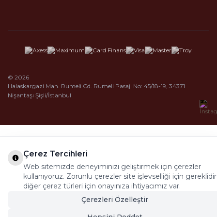
© 2026
Halaskargazi Mah. Rumeli Cd. Rumeli Pasajı No: 45/18-19, 34371
Nişantaşı Şişli/İstanbul
Çerez Tercihleri
Web sitemizde deneyiminizi geliştirmek için çerezler
kullanıyoruz. Zorunlu çerezler site işlevselliği için gereklidir
diğer çerez türleri için onayınıza ihtiyacımız var.
Çerezleri Özelleştir