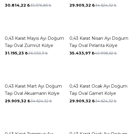
Kolye
30.814,22
₺
35.576,85
₺
29.909,32
₺
34.624,32
₺
New ✨
New ✨
-13%
-13%
0,43 Karat Mayıs Ayı Doğum
0,43 Karat Nisan Ayı Doğum
Taşı Oval Zümrüt Kolye
Taşı Oval Pırlanta Kolye
31.195,23
₺
36.053,11
₺
35.433,97
₺
40.958,62
₺
New ✨
New ✨
-14%
-14%
0,43 Karat Mart Ayı Doğum
0,43 Karat Ocak Ayı Doğum
Taşı Oval Akuamarin Kolye
Taşı Oval Garnet Kolye
29.909,32
₺
34.624,32
₺
29.909,32
₺
34.624,32
₺
New ✨
New ✨
-14%
-13%