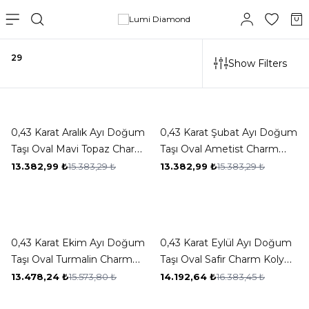
29
Show Filters
New ✨
New ✨
-13%
-13%
0,43 Karat Aralık Ayı Doğum
0,43 Karat Şubat Ayı Doğum
Taşı Oval Mavi Topaz Charm
Taşı Oval Ametist Charm
Kolye Ucu
Kolye Ucu
13.382,99
₺
15.383,29
₺
13.382,99
₺
15.383,29
₺
New ✨
New ✨
-13%
-13%
0,43 Karat Ekim Ayı Doğum
0,43 Karat Eylül Ayı Doğum
Taşı Oval Turmalin Charm
Taşı Oval Safir Charm Kolye
Kolye Ucu
Ucu
13.478,24
₺
15.573,80
₺
14.192,64
₺
16.383,45
₺