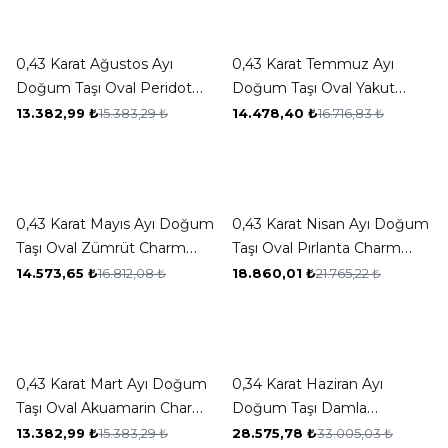
New ✨
New ✨
-13%
-13%
0,43 Karat Ağustos Ayı
0,43 Karat Temmuz Ayı
Doğum Taşı Oval Peridot
Doğum Taşı Oval Yakut
Charm Kolye Ucu
Charm Kolye Ucu
13.382,99
₺
15.383,29
₺
14.478,40
₺
16.716,83
₺
New ✨
New ✨
-13%
-13%
0,43 Karat Mayıs Ayı Doğum
0,43 Karat Nisan Ayı Doğum
Taşı Oval Zümrüt Charm
Taşı Oval Pırlanta Charm
Kolye Ucu
Kolye Ucu
14.573,65
₺
16.812,08
₺
18.860,01
₺
21.765,22
₺
New ✨
New ✨
-13%
-13%
0,43 Karat Mart Ayı Doğum
0,34 Karat Haziran Ayı
Taşı Oval Akuamarin Charm
Doğum Taşı Damla
Kolye Ucu
Aleksandrit Kolye
13.382,99
₺
15.383,29
₺
28.575,78
₺
33.005,03
₺