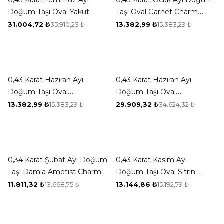
0,43 Karat Temmuz Ayı
0,43 Karat Ocak Ayı Doğum
Doğum Taşı Oval Yakut
Taşı Oval Garnet Charm
Kolye
Kolye Ucu
31.004,72
₺
35.910,23
₺
13.382,99
₺
15.383,29
₺
New ✨
New ✨
-13%
-14%
0,43 Karat Haziran Ayı
0,43 Karat Haziran Ayı
Doğum Taşı Oval
Doğum Taşı Oval
Aleksandrit Charm Kolye
Aleksandrit Kolye
13.382,99
₺
15.383,29
₺
29.909,32
₺
34.624,32
₺
Ucu
New ✨
New ✨
-14%
-13%
0,34 Karat Şubat Ayı Doğum
0,43 Karat Kasım Ayı
Taşı Damla Ametist Charm
Doğum Taşı Oval Sitrin
Kolye Ucu
Charm Kolye Ucu
11.811,32
₺
13.668,75
₺
13.144,86
₺
15.192,79
₺
New ✨
New ✨