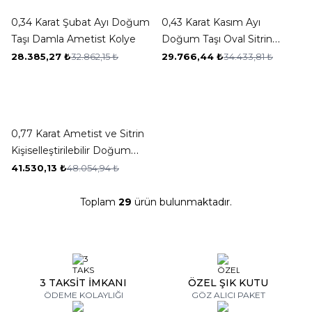
-14%
-14%
0,34 Karat Şubat Ayı Doğum
0,43 Karat Kasım Ayı
Taşı Damla Ametist Kolye
Doğum Taşı Oval Sitrin
Kolye
28.385,27
₺
32.862,15
₺
29.766,44
₺
34.433,81
₺
New ✨
-14%
0,77 Karat Ametist ve Sitrin
Kişiselleştirilebilir Doğum
Taşı Charm Kolye
41.530,13
₺
48.054,94
₺
Toplam
29
ürün bulunmaktadır.
3 TAKSİT İMKANI
ÖZEL ŞIK KUTU
ÖDEME KOLAYLIĞI
GÖZ ALICI PAKET