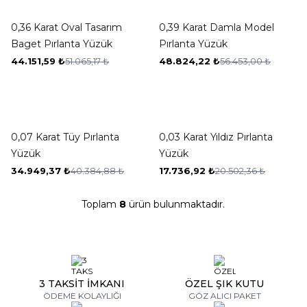
-14%
-14%
0,36 Karat Oval Tasarım
0,39 Karat Damla Model
Baget Pırlanta Yüzük
Pırlanta Yüzük
44.151,59
₺
51.065,17
₺
48.824,22
₺
56.453,00
₺
New ✨
-13%
-13%
0,07 Karat Tüy Pırlanta
0,03 Karat Yıldız Pırlanta
Yüzük
Yüzük
34.949,37
₺
40.384,88
₺
17.736,92
₺
20.502,36
₺
Toplam
8
ürün bulunmaktadır.
3 TAKSİT İMKANI
ÖZEL ŞIK KUTU
ÖDEME KOLAYLIĞI
GÖZ ALICI PAKET