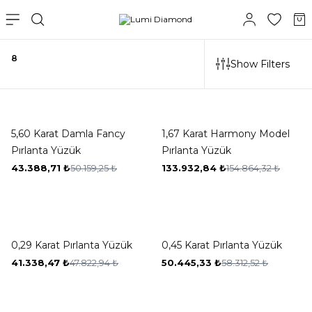
8
Show Filters
-13%
-14%
5,60 Karat Damla Fancy
1,67 Karat Harmony Model
Pırlanta Yüzük
Pırlanta Yüzük
43.388,71
₺
50.159,25
₺
133.932,84
₺
154.864,32
₺
-14%
-13%
0,29 Karat Pırlanta Yüzük
0,45 Karat Pırlanta Yüzük
41.338,47
₺
47.822,94
₺
50.445,33
₺
58.312,52
₺