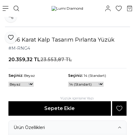
Paylaş
0,06 Karat Kalp Tasarım Pırlanta Yüzük
Favoriye Ekle
#M-RNG4
20.359,32
TL
23.553,87
TL
Seçiniz:
Beyaz
Seçiniz:
14 (Standart)
Yüzük içerisine Yazı
Sepete Ekle
Ürün Özellikleri