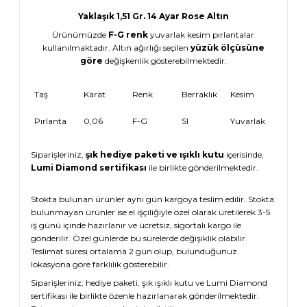
Yaklaşık 1,51 Gr. 14 Ayar Rose Altın
Ürünümüzde
F-G renk
yuvarlak kesim pırlantalar
kullanılmaktadır. Altın ağırlığı seçilen
yüzük ölçüsüne
göre
değişkenlik gösterebilmektedir.
Taş
Karat
Renk
Berraklık
Kesim
Pırlanta
0,06
F-G
SI
Yuvarlak
Siparişleriniz,
şık hediye paketi ve ışıklı kutu
içerisinde,
Lumi Diamond sertifikası
ile birlikte gönderilmektedir.
Stokta bulunan ürünler aynı gün kargoya teslim edilir. Stokta
bulunmayan ürünler ise el işçiliğiyle özel olarak üretilerek 3-5
iş günü içinde hazırlanır ve ücretsiz, sigortalı kargo ile
gönderilir. Özel günlerde bu sürelerde değişiklik olabilir.
Teslimat süresi ortalama 2 gün olup, bulunduğunuz
lokasyona göre farklılık gösterebilir.
Siparişleriniz; hediye paketi, şık ışıklı kutu ve Lumi Diamond
sertifikası ile birlikte özenle hazırlanarak gönderilmektedir.