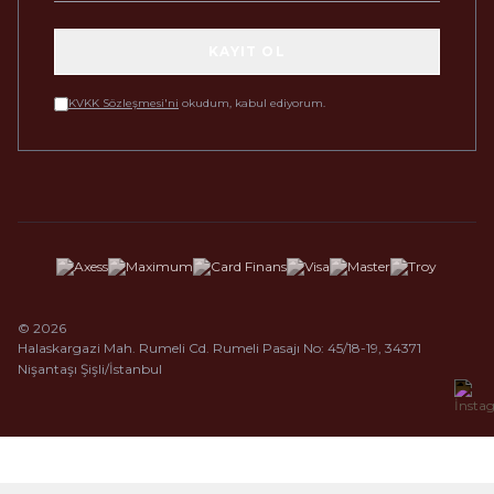
KAYIT OL
KVKK Sözleşmesi'ni
okudum, kabul ediyorum.
© 2026
Halaskargazi Mah. Rumeli Cd. Rumeli Pasajı No: 45/18-19, 34371
Nişantaşı Şişli/İstanbul