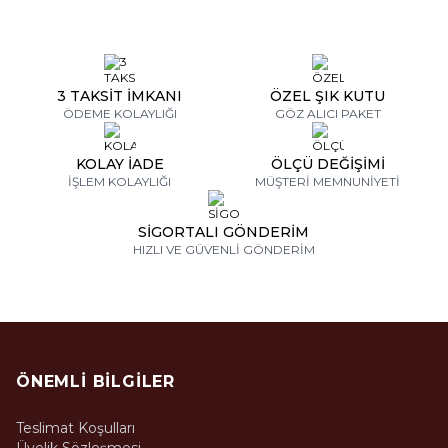
3 TAKSİT İMKANI
ÖZEL ŞIK KUTU
ÖDEME KOLAYLIĞI
GÖZ ALICI PAKET
KOLAY İADE
ÖLÇÜ DEĞİŞİMİ
İŞLEM KOLAYLIĞI
MÜŞTERİ MEMNUNİYETİ
SİGORTALI GÖNDERİM
HIZLI VE GÜVENLİ GÖNDERİM
ÖNEMLI BILGILER
Teslimat Koşulları