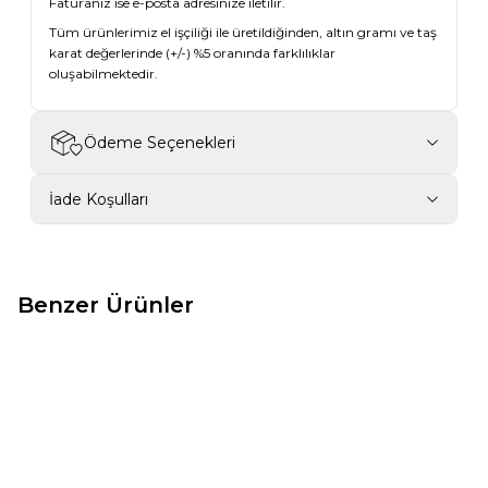
Faturanız ise e-posta adresinize iletilir.
Tüm ürünlerimiz el işçiliği ile üretildiğinden, altın gramı ve taş
karat değerlerinde (+/-) %5 oranında farklılıklar
oluşabilmektedir.
Ödeme Seçenekleri
İade Koşulları
Benzer Ürünler
New ✨
New ✨
-14%
-13%
0,79 Karat Tasarım Yarımtur
0,84 Karat Oval Pırlanta
Pırlanta Yüzük
Vintage Tasarım Yüzük
72.282,73
₺
83.582,86
₺
100.461,55
₺
116.100,56
₺