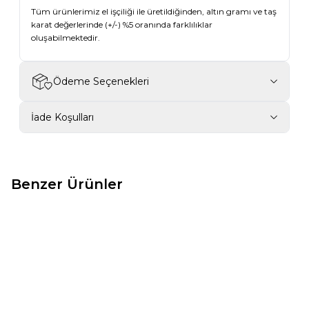
Tüm ürünlerimiz el işçiliği ile üretildiğinden, altın gramı ve taş
karat değerlerinde (+/-) %5 oranında farklılıklar
oluşabilmektedir.
Ödeme Seçenekleri
İade Koşulları
Benzer Ürünler
New ✨
New ✨
-14%
-14%
0,32 Karat Halka Pırlanta
0,05 Karat Arı Pırlanta
Piercing
Piercing
26.765,98
₺
30.957,10
₺
10.001,52
₺
11.573,19
₺