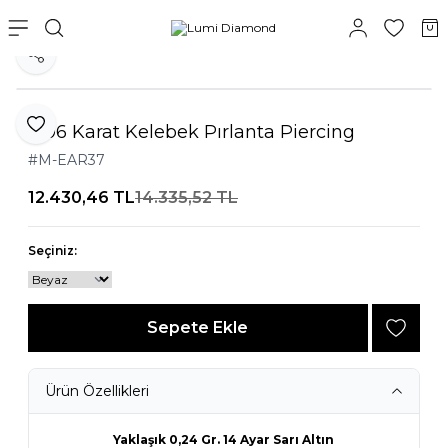
Paylaş
0,06 Karat Kelebek Pırlanta Piercing
Favoriye Ekle
#M-EAR37
12.430,46
TL
14.335,52
TL
Seçiniz:
Sepete Ekle
Ürün Özellikleri
Yaklaşık 0,24 Gr. 14 Ayar Sarı Altın