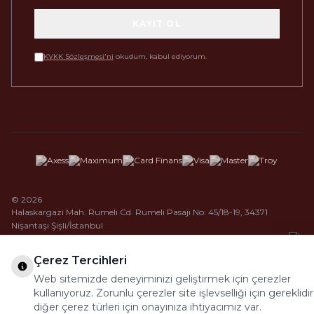
KAYIT OL
KVKK Sözleşmesi'ni
okudum, kabul ediyorum.
© 2026
Halaskargazi Mah. Rumeli Cd. Rumeli Pasajı No: 45/18-19, 34371
Nişantaşı Şişli/İstanbul
Çerez Tercihleri
Web sitemizde deneyiminizi geliştirmek için çerezler
kullanıyoruz. Zorunlu çerezler site işlevselliği için gereklidir
diğer çerez türleri için onayınıza ihtiyacımız var.