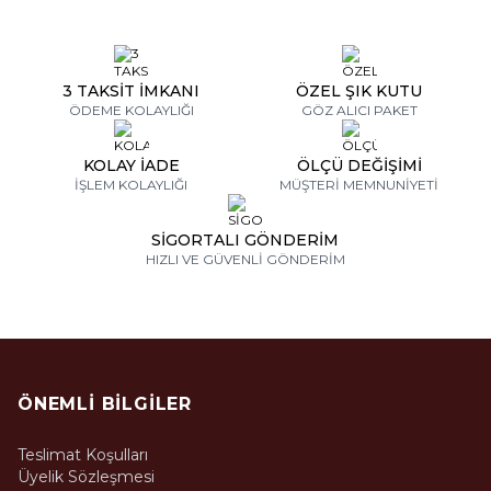
3 TAKSİT İMKANI
ÖZEL ŞIK KUTU
ÖDEME KOLAYLIĞI
GÖZ ALICI PAKET
KOLAY İADE
ÖLÇÜ DEĞİŞİMİ
İŞLEM KOLAYLIĞI
MÜŞTERİ MEMNUNİYETİ
SİGORTALI GÖNDERİM
HIZLI VE GÜVENLİ GÖNDERİM
ÖNEMLI BILGILER
Teslimat Koşulları
Üyelik Sözleşmesi