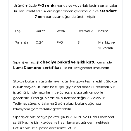
Ürünümüzde
F-G renk
markiz ve yuvarlak kesim pırlantalar
kullanılmaktadır. Piercingler önden çevirmelidir ve
standart
7 mm
bar uzunluğunda üretilmiştir.
Taş
Karat
Renk
Berraklık
Kesim
Pırlanta
0,24
F-G
SI
Markiz ve
Yuvarlak
Siparişleriniz,
şık hediye paketi ve ışıklı kutu
içerisinde,
Lumi Diamond sertifikası
ile birlikte gönderilmektedir.
Stokta bulunan ürünler aynı gün kargoya teslim edilir. Stokta
bulunmayan ürünler ise el işçiliğiyle özel olarak üretilerek 3-5
iş günü içinde hazırlanır ve ücretsiz, sigortalı kargo ile
gönderilir. Özel günlerde bu sürelerde değişiklik olabilir.
Teslimat süresi ortalama 2 gün olup, bulunduğunuz
lokasyona göre farklılık gösterebilir.
Siparişleriniz; hediye paketi, şık ışıklı kutu ve Lumi Diamond
sertifikası ile birlikte özenle hazırlanarak gönderilmektedir.
Faturanız ise e-posta adresinize iletilir.