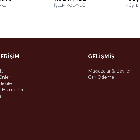
AKET
İŞLEM KOLAYLIĞI
MÜŞTER
 ERIŞIM
GELIŞMIŞ
fa
Mağazalar & Bayiler
ünler
Cari Ödeme
dekiler
 Hizmetleri
m