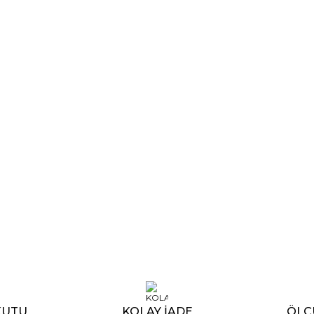
55
₺
116.100,56
₺
94.072,44
₺
108.853,21
₺
KUTU
KOLAY İADE
ÖLÇ