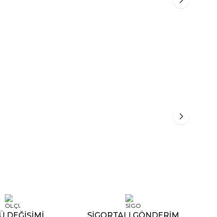
46.964,70
₺
54.307,41
₺
Ü DEĞİŞİMİ
SİGORTALI GÖNDERİM