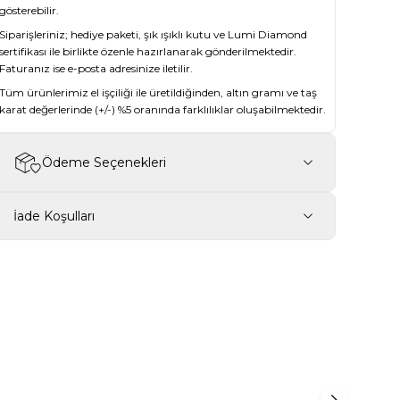
gösterebilir.
Siparişleriniz; hediye paketi, şık ışıklı kutu ve Lumi Diamond
sertifikası ile birlikte özenle hazırlanarak gönderilmektedir.
Faturanız ise e-posta adresinize iletilir.
Tüm ürünlerimiz el işçiliği ile üretildiğinden, altın gramı ve taş
karat değerlerinde (+/-) %5 oranında farklılıklar oluşabilmektedir.
Ödeme Seçenekleri
İade Koşulları
New ✨
İndirim
-14%
m Markiz Pırlanta
0,83 Karat London Blue Topaz Pırlanta
Tasarım Yüzük