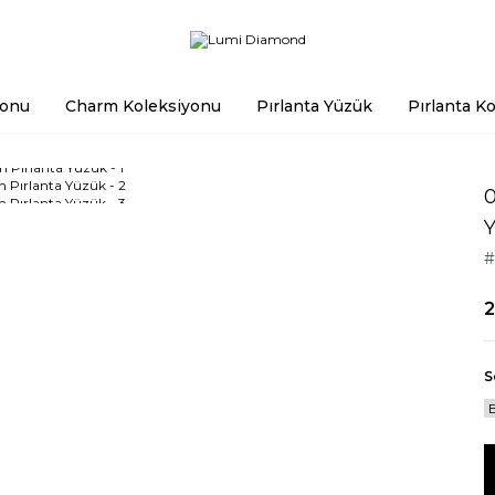
yonu
Charm Koleksiyonu
Pırlanta Yüzük
Pırlanta Ko
0
#
2
S