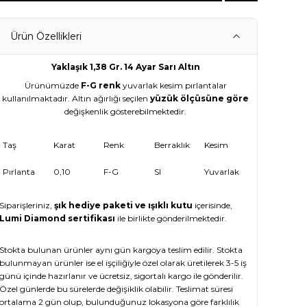
Ürün Özellikleri
Yaklaşık 1,38 Gr. 14 Ayar Sarı Altın
Ürünümüzde
F-G renk
yuvarlak kesim pırlantalar
kullanılmaktadır. Altın ağırlığı seçilen
yüzük ölçüsüne göre
değişkenlik gösterebilmektedir.
Taş
Karat
Renk
Berraklık
Kesim
Pırlanta
0,10
F-G
SI
Yuvarlak
Siparişleriniz,
şık hediye paketi ve ışıklı kutu
içerisinde,
Lumi Diamond sertifikası
ile birlikte gönderilmektedir.
Stokta bulunan ürünler aynı gün kargoya teslim edilir. Stokta
bulunmayan ürünler ise el işçiliğiyle özel olarak üretilerek 3-5 iş
günü içinde hazırlanır ve ücretsiz, sigortalı kargo ile gönderilir.
Özel günlerde bu sürelerde değişiklik olabilir. Teslimat süresi
ortalama 2 gün olup, bulunduğunuz lokasyona göre farklılık