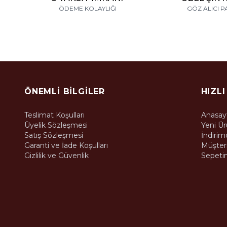
ÖDEME KOLAYLIĞI
GÖZ ALICI P
ÖNEMLI BILGILER
HIZLI
Teslimat Koşulları
Anasay
Üyelik Sözleşmesi
Yeni Ür
Satış Sözleşmesi
İndirim
Garanti ve İade Koşulları
Müşteri
Gizlilik ve Güvenlik
Sepeti