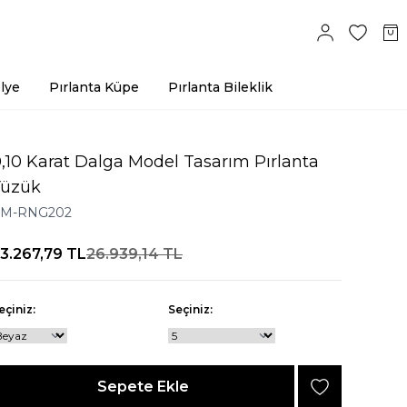
lye
Pırlanta Küpe
Pırlanta Bileklik
,10 Karat Dalga Model Tasarım Pırlanta
Yüzük
M-RNG202
3.267,79
TL
26.939,14
TL
eçiniz:
Seçiniz:
Sepete Ekle