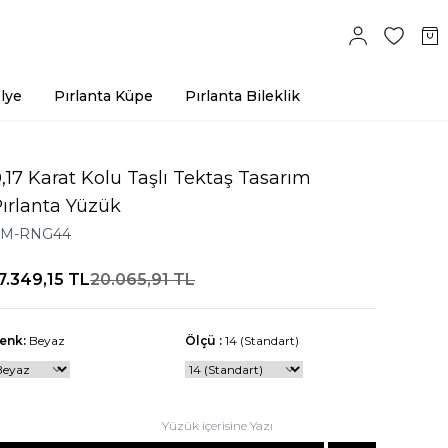
lye
Pırlanta Küpe
Pırlanta Bileklik
,17 Karat Kolu Taşlı Tektaş Tasarım
ırlanta Yüzük
#M-RNG44
7.349,15
TL
20.065,91
TL
enk:
Beyaz
Ölçü :
14 (Standart)
Yüzük içerisine Yazı