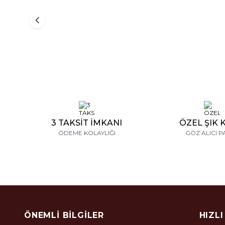
0,79 Karat Tasarım Yarımtur Pırlanta Yüzük
0,84 Kara
Yüzük
72.256,35
₺
83.552,36
₺
100.424
3 TAKSİT İMKANI
ÖZEL ŞIK 
ÖDEME KOLAYLIĞI
GÖZ ALICI P
ÖNEMLI BILGILER
HIZLI