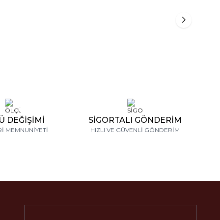
m Markiz Pırlanta
0,83 Karat London Blue Topaz Pırlanta
Tasarım Yüzük
46.947,56
₺
54.287,59
₺
Ü DEĞİŞİMİ
SİGORTALI GÖNDERİM
İ MEMNUNİYETİ
HIZLI VE GÜVENLİ GÖNDERİM