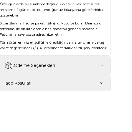
Özel günlerde bu sürelerde değişiklik olabilir. Teslimat süresi
ortalama 2 gün olup, bulunduğunuz lokasyona göre farklılık
gösterebilir.
Siparişleriniz; hediye paketi, şık ışıklı kutu ve Lumi Diamond
sertifikası ile birlikte özenle hazırlanarak gönderilmektedir.
Faturanız ise e-posta adresinize iletilir.
Tüm ürünlerimiz el işçiliği ile üretildiğinden, altın gramı ve taş
karat değerlerinde (+/-) %5 oranında farklılıklar oluşabilmektedir.
Ödeme Seçenekleri
İade Koşulları
New ✨
İndirim
-14%