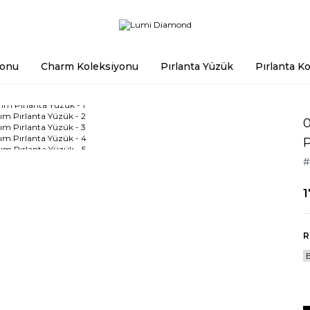
yonu
Charm Koleksiyonu
Pırlanta Yüzük
Pırlanta Ko
0
P
1
R