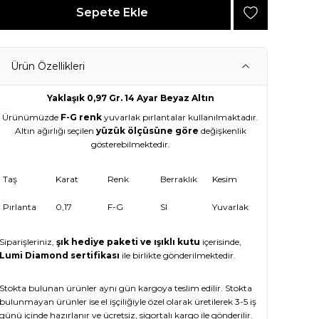
Sepete Ekle
Ürün Özellikleri
Yaklaşık 0,97 Gr. 14 Ayar Beyaz Altın
Ürünümüzde
F-G renk
yuvarlak pırlantalar kullanılmaktadır.
Altın ağırlığı seçilen
yüzük ölçüsüne göre
değişkenlik
gösterebilmektedir.
Taş
Karat
Renk
Berraklık
Kesim
Pırlanta
0,17
F-G
SI
Yuvarlak
Siparişleriniz,
şık hediye paketi ve ışıklı kutu
içerisinde,
Lumi Diamond sertifikası
ile birlikte gönderilmektedir.
Stokta bulunan ürünler aynı gün kargoya teslim edilir. Stokta
bulunmayan ürünler ise el işçiliğiyle özel olarak üretilerek 3-5 iş
günü içinde hazırlanır ve ücretsiz, sigortalı kargo ile gönderilir.