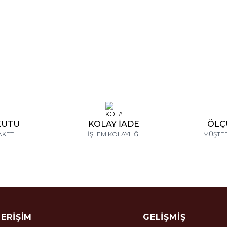
t Oval Pırlanta Vintage Tasarım
1,11 Karat Vintage Tasarı
Yüzük
,89
₺
116.058,19
₺
94.038,11
₺
108.813,49
₺
KUTU
KOLAY İADE
ÖLÇ
AKET
İŞLEM KOLAYLIĞI
MÜŞTER
 ERIŞIM
GELIŞMIŞ