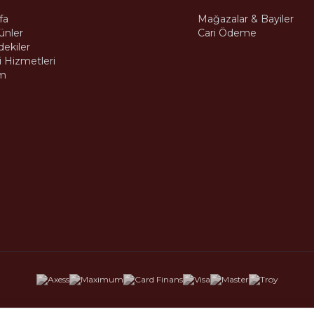
fa
Mağazalar & Bayiler
ünler
Cari Ödeme
dekiler
 Hizmetleri
m