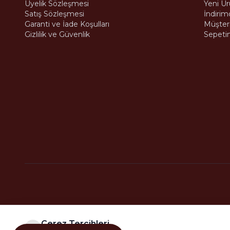
Üyelik Sözleşmesi
Yeni Ür
Satış Sözleşmesi
İndirim
Garanti ve İade Koşulları
Müşteri
Gizlilik ve Güvenlik
Sepeti
© 2026
Halaskargazi Mah. Rumeli Cd. Rumeli Pasajı No: 45/18-19, 34371 Nişant
Çerez Tercihleri