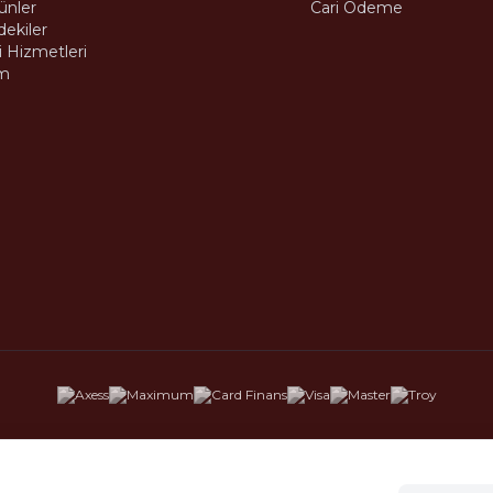
ünler
Cari Ödeme
dekiler
 Hizmetleri
m
aşı Şişli/İstanbul