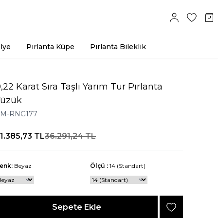
lye
Pırlanta Küpe
Pırlanta Bileklik
,22 Karat Sıra Taşlı Yarım Tur Pırlanta
Yüzük
M-RNG177
1.385,73
TL
36.291,24
TL
enk:
Beyaz
Ölçü :
14 (Standart)
Sepete Ekle