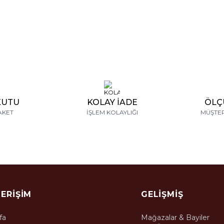
KUTU
KOLAY İADE
ÖLÇ
AKET
İŞLEM KOLAYLIĞI
MÜŞTER
 ERIŞIM
GELIŞMIŞ
fa
Mağazalar & Bayiler