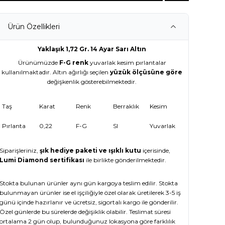
Ürün Özellikleri
Yaklaşık 1,72 Gr. 14 Ayar Sarı Altın
Ürünümüzde
F-G renk
yuvarlak kesim pırlantalar
kullanılmaktadır. Altın ağırlığı seçilen
yüzük ölçüsüne göre
değişkenlik gösterebilmektedir.
Taş
Karat
Renk
Berraklık
Kesim
Pırlanta
0,22
F-G
SI
Yuvarlak
Siparişleriniz,
şık hediye paketi ve ışıklı kutu
içerisinde,
Lumi Diamond sertifikası
ile birlikte gönderilmektedir.
Stokta bulunan ürünler aynı gün kargoya teslim edilir. Stokta
bulunmayan ürünler ise el işçiliğiyle özel olarak üretilerek 3-5 iş
günü içinde hazırlanır ve ücretsiz, sigortalı kargo ile gönderilir.
Özel günlerde bu sürelerde değişiklik olabilir. Teslimat süresi
ortalama 2 gün olup, bulunduğunuz lokasyona göre farklılık