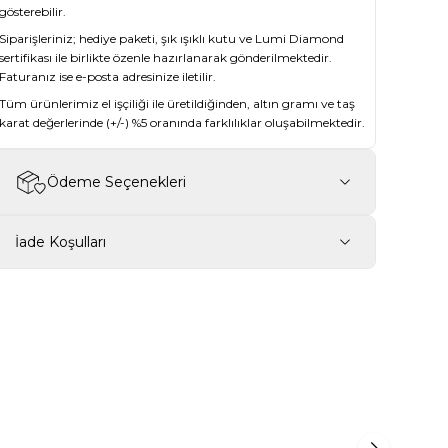
gösterebilir.
Siparişleriniz; hediye paketi, şık ışıklı kutu ve Lumi Diamond
sertifikası ile birlikte özenle hazırlanarak gönderilmektedir.
Faturanız ise e-posta adresinize iletilir.
Tüm ürünlerimiz el işçiliği ile üretildiğinden, altın gramı ve taş
karat değerlerinde (+/-) %5 oranında farklılıklar oluşabilmektedir.
Ödeme Seçenekleri
İade Koşulları
İndirim
-14%
Yarımtur Yüzük
0,30 Karat Baget Yarımtur Pırlanta Yüzük
41.768,27
₺
48.293,07
₺