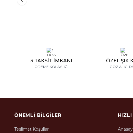
3 TAKSİT İMKANI
ÖZEL ŞIK 
ÖDEME KOLAYLIĞI
GÖZ ALICI P
ÖNEMLI BILGILER
HIZLI
Teslimat Koşulları
Anasay