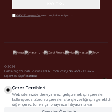
KAYIT OL
KVKK Sözleşmesi'ni
okudum, kabul ediyorum.
© 2026
Halaskargazi Mah. Rumeli Cd. Rumeli Pasajı No: 45/18-19, 34371
Nişantaşı Şişli/İstanbul
Çerez Tercihleri
Web sitemizde deneyiminizi geliştirmek için çerezler
kullanıyoruz. Zorunlu çerezler site işlevselliği için gereklidir
diğer çerez türleri için onayınıza ihtiyacımız var.
Çerezleri Özelleştir