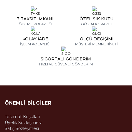
3 TAKSİT İMKANI
ÖZEL ŞIK KUTU
ÖDEME KOLAYLIĞI
GÖZ ALICI PAKET
KOLAY İADE
ÖLÇÜ DEĞİŞİMİ
İŞLEM KOLAYLIĞI
MÜŞTERİ MEMNUNİYETİ
SİGORTALI GÖNDERİM
HIZLI VE GÜVENLİ GÖNDERİM
ÖNEMLI BILGILER
Teslimat Koşulları
Üyelik Sözleşmesi
Satış Sözleşmesi