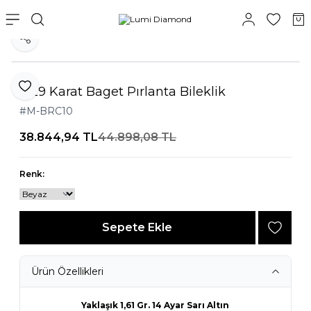
Paylaş
0,29 Karat Baget Pırlanta Bileklik
Favoriye Ekle
#M-BRC10
38.844,94
TL
44.898,08
TL
Renk:
Sepete Ekle
Ürün Özellikleri
Yaklaşık 1,61 Gr. 14 Ayar Sarı Altın