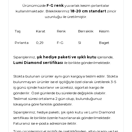
Ürünümüzde
F-G renk
yuvarlak kesim pırlantalar
kullanılmaktadır. Bilekliklerimiz
18-20 cm standart
zincir
uzunluğu ile üretilmiştir.
Taş
Karat
Renk
Berraklık
Kesim
Pırlanta
0,29
F-G
SI
Baget
Siparişleriniz,
şık hediye paketi ve ışıklı kutu
içerisinde,
Lumi Diamond sertifikası
ile birlikte gönderilmektedir.
Stokta bulunan ürünler aynı gün kargoya teslim edilir. Stokta
bulunmayan ürünler ise el işçiliğiyle özel olarak üretilerek 3-5
iş günü içinde hazırlanır ve ücretsiz, sigortalı kargo ile
gönderilir. Özel günlerde bu sürelerde değişiklik olabilir.
Teslimat süresi ortalama 2 gün olup, bulunduğunuz
lokasyona göre farklılık gösterebilir.
Siparişleriniz; hediye paketi, şık ışıklı kutu ve Lumi Diamond
sertifikası ile birlikte özenle hazırlanarak gönderilmektedir.
Faturanız ise e-posta adresinize iletilir.
Tüm ürünlerimiz el işçiliği ile üretildiğinden, altın gramı ve taş