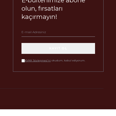
E-bültenimize abone
olun, fırsatları
kaçırmayın!
KAYIT OL
KVKK Sözleşmesi'ni
okudum, kabul ediyorum.