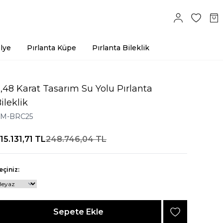
lye
Pırlanta Küpe
Pırlanta Bileklik
,48 Karat Tasarım Su Yolu Pırlanta
ileklik
M-BRC25
15.131,71
TL
248.746,04
TL
eçiniz:
Sepete Ekle