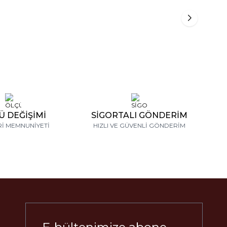
İndirim
-14%
 Bileklik
4,59 Karat Su Yolu Pırlanta Bileklik
297.760,98
₺
344.248,88
₺
Ü DEĞİŞİMİ
SİGORTALI GÖNDERİM
İ MEMNUNİYETİ
HIZLI VE GÜVENLİ GÖNDERİM