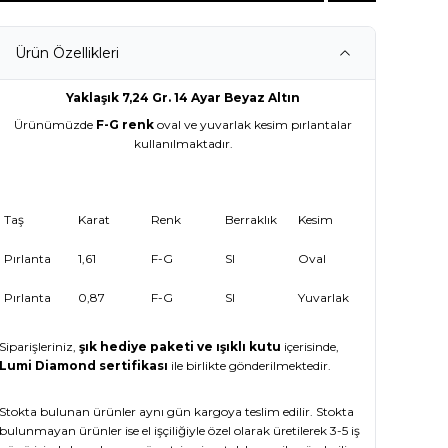
Ürün Özellikleri
Yaklaşık 7,24 Gr. 14 Ayar Beyaz Altın
Ürünümüzde
F-G renk
oval ve yuvarlak kesim pırlantalar
kullanılmaktadır.
Taş
Karat
Renk
Berraklık
Kesim
Pırlanta
1,61
F-G
SI
Oval
Pırlanta
0,87
F-G
SI
Yuvarlak
Siparişleriniz,
şık hediye paketi ve ışıklı kutu
içerisinde,
Lumi Diamond sertifikası
ile birlikte gönderilmektedir.
Stokta bulunan ürünler aynı gün kargoya teslim edilir. Stokta
bulunmayan ürünler ise el işçiliğiyle özel olarak üretilerek 3-5 iş