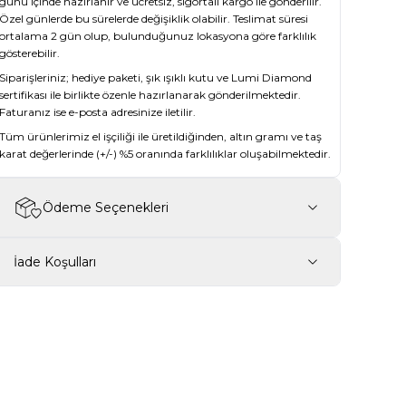
günü içinde hazırlanır ve ücretsiz, sigortalı kargo ile gönderilir.
Özel günlerde bu sürelerde değişiklik olabilir. Teslimat süresi
ortalama 2 gün olup, bulunduğunuz lokasyona göre farklılık
gösterebilir.
Siparişleriniz; hediye paketi, şık ışıklı kutu ve Lumi Diamond
sertifikası ile birlikte özenle hazırlanarak gönderilmektedir.
Faturanız ise e-posta adresinize iletilir.
Tüm ürünlerimiz el işçiliği ile üretildiğinden, altın gramı ve taş
karat değerlerinde (+/-) %5 oranında farklılıklar oluşabilmektedir.
Ödeme Seçenekleri
İade Koşulları