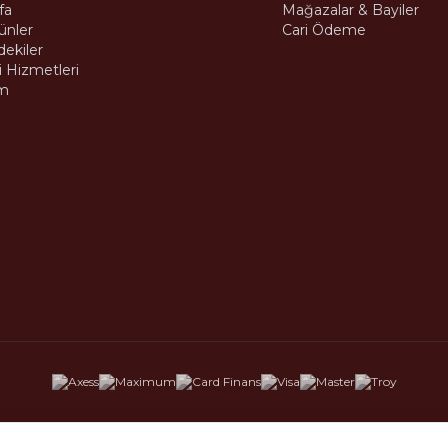
fa
Mağazalar & Bayiler
ünler
Cari Ödeme
dekiler
 Hizmetleri
m