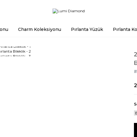
yonu
Charm Koleksiyonu
Pırlanta Yüzük
Pırlanta Ko
2
B
#
2
S