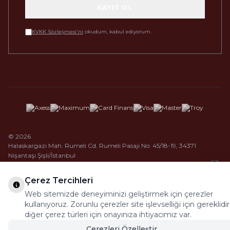
KAYIT OL
KVKK Sözleşmesi'ni
okudum, kabul ediyorum.
© 2026
Halaskargazi Mah. Rumeli Cd. Rumeli Pasajı No: 45/18-19, 34371
Nişantaşı Şişli/İstanbul
Çerez Tercihleri
Web sitemizde deneyiminizi geliştirmek için çerezler
kullanıyoruz. Zorunlu çerezler site işlevselliği için gereklidir
diğer çerez türleri için onayınıza ihtiyacımız var.
Çerezleri Özelleştir