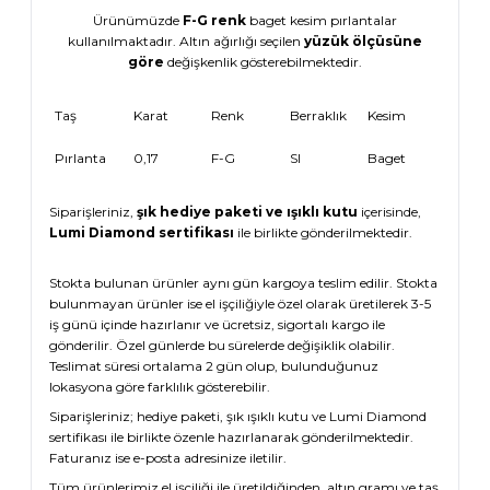
Ürünümüzde
F-G renk
baget kesim pırlantalar
kullanılmaktadır. Altın ağırlığı seçilen
yüzük ölçüsüne
göre
değişkenlik gösterebilmektedir.
Taş
Karat
Renk
Berraklık
Kesim
Pırlanta
0,17
F-G
SI
Baget
Siparişleriniz,
şık hediye paketi ve ışıklı kutu
içerisinde,
Lumi Diamond sertifikası
ile birlikte gönderilmektedir.
Stokta bulunan ürünler aynı gün kargoya teslim edilir. Stokta
bulunmayan ürünler ise el işçiliğiyle özel olarak üretilerek 3-5
iş günü içinde hazırlanır ve ücretsiz, sigortalı kargo ile
gönderilir. Özel günlerde bu sürelerde değişiklik olabilir.
Teslimat süresi ortalama 2 gün olup, bulunduğunuz
lokasyona göre farklılık gösterebilir.
Siparişleriniz; hediye paketi, şık ışıklı kutu ve Lumi Diamond
sertifikası ile birlikte özenle hazırlanarak gönderilmektedir.
Faturanız ise e-posta adresinize iletilir.
Tüm ürünlerimiz el işçiliği ile üretildiğinden, altın gramı ve taş