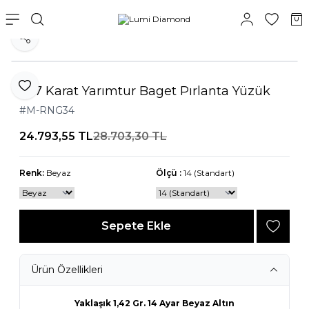
Paylaş
0,17 Karat Yarımtur Baget Pırlanta Yüzük
Favoriye Ekle
#M-RNG34
24.793,55
TL
28.703,30
TL
Renk:
Beyaz
Ölçü :
14 (Standart)
Sepete Ekle
Ürün Özellikleri
Yaklaşık 1,42 Gr. 14 Ayar Beyaz Altın