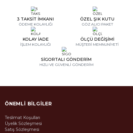
3 TAKSİT İMKANI
ÖZEL ŞIK KUTU
ÖDEME KOLAYLIĞI
GÖZ ALICI PAKET
KOLAY İADE
ÖLÇÜ DEĞİŞİMİ
İŞLEM KOLAYLIĞI
MÜŞTERİ MEMNUNİYETİ
SİGORTALI GÖNDERİM
HIZLI VE GÜVENLİ GÖNDERİM
ÖNEMLI BILGILER
Teslimat Koşulları
Üyelik Sözleşmesi
Satış Sözleşmesi